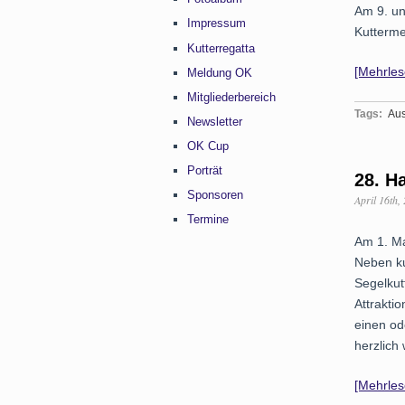
Am 9. un
Impressum
Kutterme
Kutterregatta
[Mehrle
Meldung OK
Mitgliederbereich
Tags:
Au
Newsletter
OK Cup
Porträt
28. H
Sponsoren
April 16th,
Termine
Am 1. Ma
Neben ku
Segelkut
Attrakti
einen od
herzlich
[Mehrle