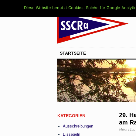
Diese Website benutzt Cookies. Solche für Google Analytic
STARTSEITE
29. H
KATEGORIEN
am Ra
Ausschreibungen
März 12th,
Eissegeln