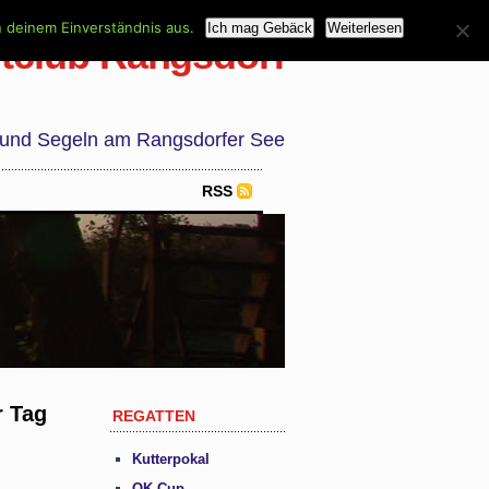
n deinem Einverständnis aus.
Ich mag Gebäck
Weiterlesen
tclub Rangsdorf
 und Segeln am Rangsdorfer See
RSS
r Tag
REGATTEN
Kutterpokal
OK Cup