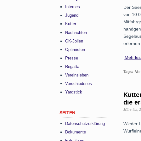
Internes
Der Sees
von 10:0
Jugend
Mitfahrg
Kutter
handgema
Nachrichten
Segelaus
OK-Jollen
erlernen
Optimisten
[Mehrle
Presse
Regatta
Tags:
Ver
Vereinsleben
Verschiedenes
Yardstick
Kutte
die e
März 9th, 
SEITEN
Datenschutzerklärung
Wieder L
Wurflein
Dokumente
Fotoalbum