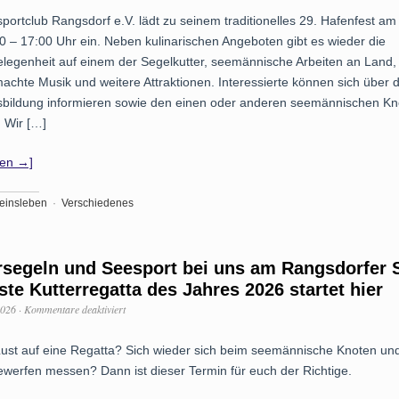
Hafenfest
portclub Rangsdorf e.V. lädt zu seinem traditionelles 29. Hafenfest am 
des
SSC
0 – 17:00 Uhr ein. Neben kulinarischen Angeboten gibt es wieder die
Rangsdorf
elegenheit auf einem der Segelkutter, seemännische Arbeiten an Land,
e.V.
–
chte Musik und weitere Attraktionen. Interessierte können sich über d
ein
bildung informieren sowie den einen oder anderen seemännischen Kn
maritimer
Tag
. Wir […]
am
Rangsdorfer
sen →]
See
einsleben
·
Verschiedenes
rsegeln und Seesport bei uns am Rangsdorfer 
rste Kutterregatta des Jahres 2026 startet hier
für
2026
·
Kommentare deaktiviert
Kuttersegeln
und
ust auf eine Regatta? Sich wieder sich beim seemännische Knoten un
Seesport
bei
ewerfen messen? Dann ist dieser Termin für euch der Richtige.
uns
am