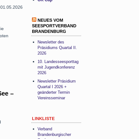
01.​05.​2026
NEUES VOM
SEESPORTVERBAND
ie
BRANDENBURG
oten
Newsletter des
Präsidiums Quartal II.
2026
10. Landesseesporttag
mit Jugendkonferenz
2026
Newsletter Präsidium
Quartal I 2026 +
geänderter Termin
See –
Vereinsseminar
LINKLISTE
d
Verband
Brandenburgischer