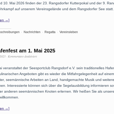
Rangsdorfer
d 10. Mai 2026 finden der 23. Rangsdorfer Kutterpokal und der 9. Ran
See
hrkampf auf unserem Vereinsgelände und dem Rangsdorfer See statt.
–
die
erste
sen →]
Kutterregatta
des
Jahres
sschreibungen
·
Nachrichten
·
Regatta
·
Vereinsleben
2026
startet
hier
afenfest am 1. Mai 2025
für
 2025
·
Kommentare deaktiviert
28.
Hafenfest
i veranstaltet der Seesportclub Rangsdorf e.V. sein traditionelles Hafen
am
1.
linarischen Angeboten gibt es wieder die Mitfahrgelegenheit auf einem
Mai
ter, seemännische Arbeiten an Land, handgemachte Musik und weiter
2025
onen. Interessierte können sich über die Segelausbildung informieren s
er anderen seemännischen Knoten erlernen. Wir heißen Sie als unser
 willkommen.
sen →]