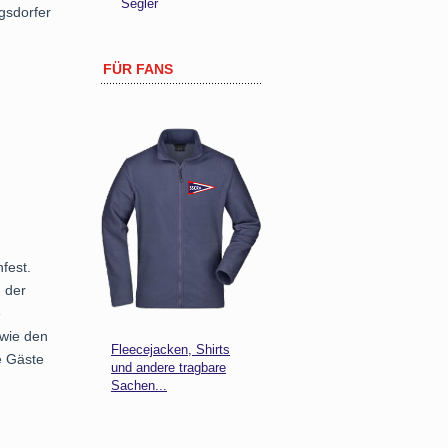
Segler
gsdorfer
FÜR FANS
fest.
 der
e
owie den
Fleecejacken, Shirts
e Gäste
und andere tragbare
Sachen...