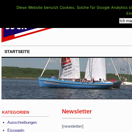
Diese Website benutzt Cookies. Solche für Google Analytics s
Ei
Ich ma
STARTSEITE
Newsletter
KATEGORIEN
Ausschreibungen
[newsletter]
Eissegeln