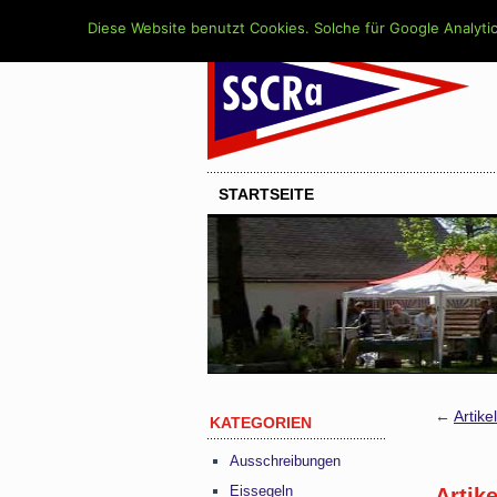
Diese Website benutzt Cookies. Solche für Google Analytic
STARTSEITE
←
Artik
KATEGORIEN
Ausschreibungen
Eissegeln
Artik