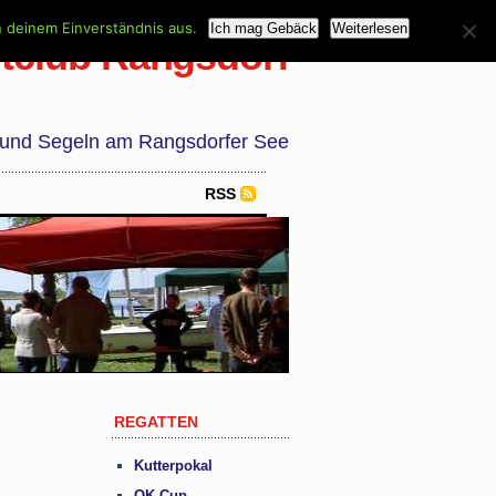
n deinem Einverständnis aus.
Ich mag Gebäck
Weiterlesen
tclub Rangsdorf
 und Segeln am Rangsdorfer See
RSS
REGATTEN
Kutterpokal
OK Cup