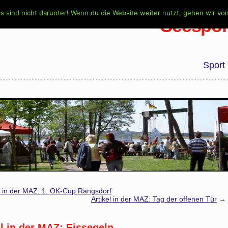
s sind nicht darunter! Wenn du die Website weiter nutzt, gehen wir vo
Seespor
Sport
el in der MAZ: 1. OK-Cup Rangsdorf
Artikel in der MAZ: Tag der offenen Tür
→
el in der MAZ: Eissegeln