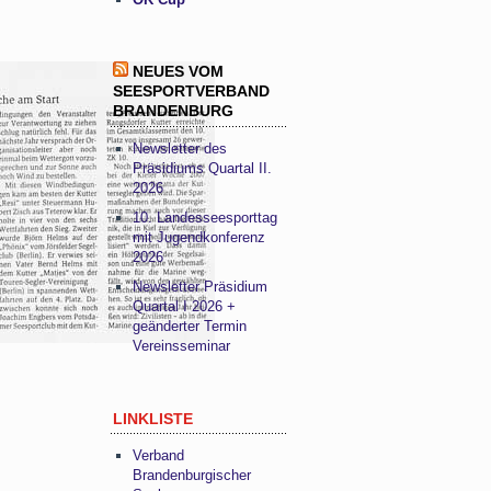
NEUES VOM
SEESPORTVERBAND
BRANDENBURG
Newsletter des
Präsidiums Quartal II.
2026
10. Landesseesporttag
mit Jugendkonferenz
2026
Newsletter Präsidium
Quartal I 2026 +
geänderter Termin
Vereinsseminar
LINKLISTE
Verband
Brandenburgischer