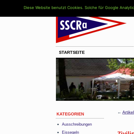
Diese Website benutzt Cookies. Solche für Google Analytic
STARTSEITE
←
Artike
KATEGORIEN
Ausschreibungen
Eissegeln
Zivili