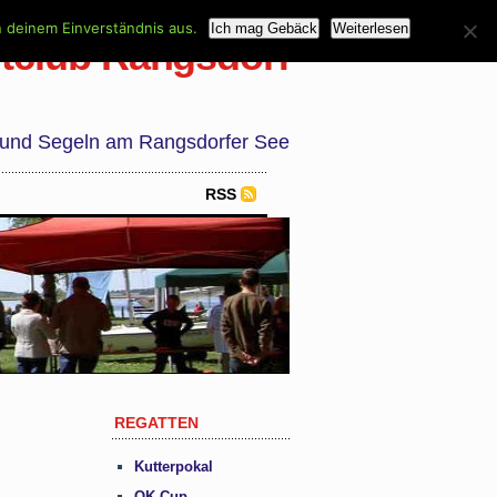
n deinem Einverständnis aus.
Ich mag Gebäck
Weiterlesen
tclub Rangsdorf
 und Segeln am Rangsdorfer See
RSS
REGATTEN
Kutterpokal
OK Cup