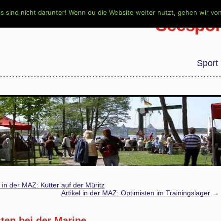
s sind nicht darunter! Wenn du die Website weiter nutzt, gehen wir vo
Seespor
Sport
l in der MAZ: Kutter auf der Müritz
Artikel in der MAZ: Optimisten im Trainingslager
→
sten bei der Marine