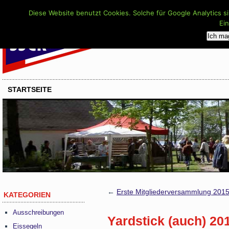
Diese Website benutzt Cookies. Solche für Google Analytics s
Ei
Ich ma
STARTSEITE
←
Erste Mitgliederversammlung 201
KATEGORIEN
Ausschreibungen
Yardstick (auch) 20
Eissegeln