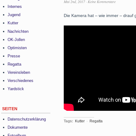
Mai 2nd, 2017
·
Keine Kommentare
Internes
Jugend
Die Kamera hat – wie immer – drauf 
Kutter
Nachrichten
OK-Jollen
Optimisten
Presse
Regatta
Vereinsleben
Verschiedenes
Yardstick
SEITEN
Datenschutzerklärung
Tags:
Kutter
·
Regatta
Dokumente
Fotoalbum