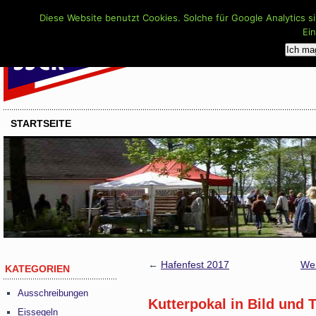
Diese Website benutzt Cookies. Solche für Google Analytics s
Ei
Ich ma
STARTSEITE
←
Hafenfest 2017
Wen
KATEGORIEN
Ausschreibungen
Kutterpokal in Bild und 
Eissegeln