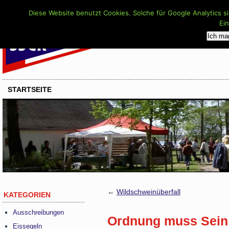
Diese Website benutzt Cookies. Solche für Google Analytics s
Ei
Ich ma
STARTSEITE
←
Wildschweinüberfall
KATEGORIEN
Ausschreibungen
Ordnung muss Sein
Eissegeln