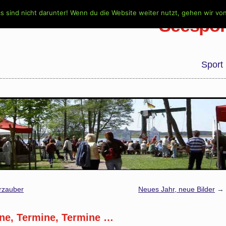
s sind nicht darunter! Wenn du die Website weiter nutzt, gehen wir vo
Seespor
Sport
rzauber
Neues Jahr, neue Bilder
→
ne, Termine, Termine …