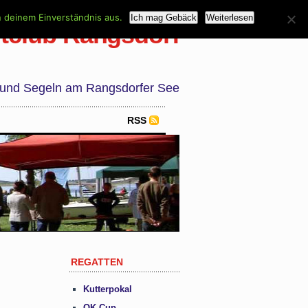
n deinem Einverständnis aus.
Ich mag Gebäck
Weiterlesen
tclub Rangsdorf
 und Segeln am Rangsdorfer See
RSS
REGATTEN
Kutterpokal
OK Cup