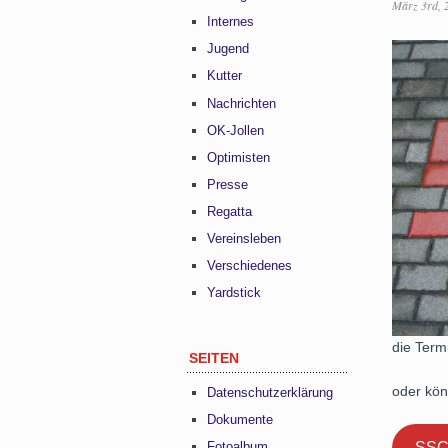
März 3rd, 
Internes
Jugend
Kutter
Nachrichten
OK-Jollen
Optimisten
Presse
Regatta
Vereinsleben
Verschiedenes
Yardstick
die Termi
SEITEN
oder kön
Datenschutzerklärung
Dokumente
SSC
Fotoalbum