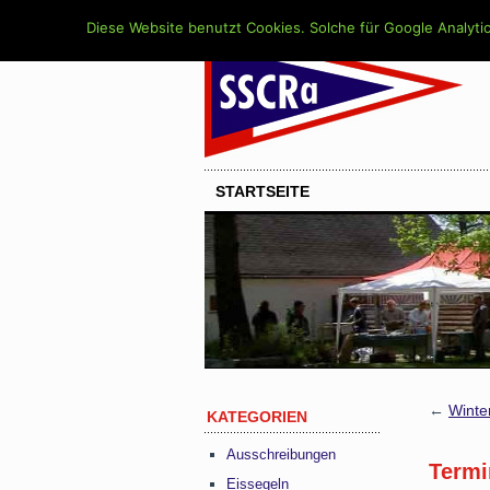
Diese Website benutzt Cookies. Solche für Google Analytic
STARTSEITE
←
Winte
KATEGORIEN
Ausschreibungen
Termi
Eissegeln