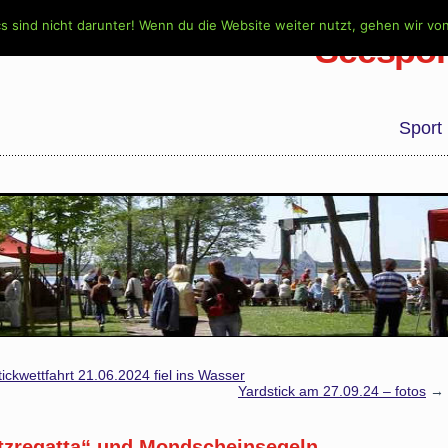
s sind nicht darunter! Wenn du die Website weiter nutzt, gehen wir vo
Seespor
Sport
ickwettfahrt 21.06.2024 fiel ins Wasser
Yardstick am 27.09.24 – fotos
→
tzregatta“ und Mondscheinsegeln