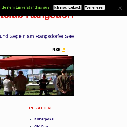
n deinem Einverständnis aus.
Ich mag Gebäck
Weiterlesen
tclub Rangsdorf
 und Segeln am Rangsdorfer See
RSS
REGATTEN
Kutterpokal
OK Cup