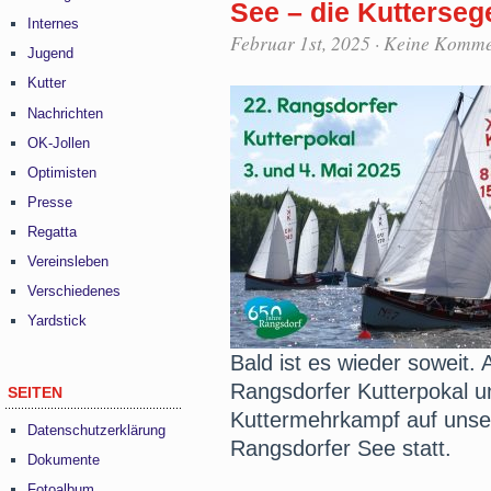
See – die Kuttersege
Internes
Februar 1st, 2025
·
Keine Komme
Jugend
Kutter
Nachrichten
OK-Jollen
Optimisten
Presse
Regatta
Vereinsleben
Verschiedenes
Yardstick
Bald ist es wieder soweit.
Rangsdorfer Kutterpokal u
SEITEN
Kuttermehrkampf auf uns
Datenschutzerklärung
Rangsdorfer See statt.
Dokumente
Fotoalbum