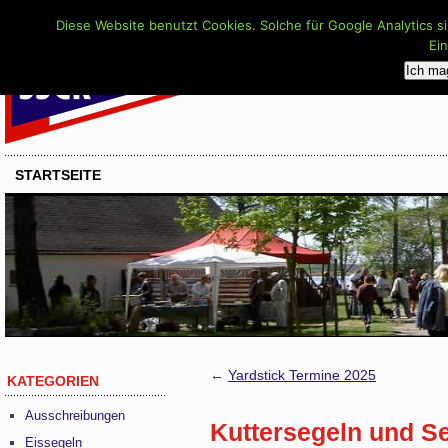
Diese Website benutzt Cookies. Solche für Google Analytics s
Ei
Ich ma
STARTSEITE
←
Yardstick Termine 2025
KATEGORIEN
Ausschreibungen
Kuttersegeln und S
Eissegeln