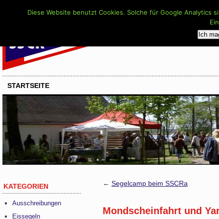
Diese Website benutzt Cookies. Solche für Google Analytics s
Ei
Ich ma
STARTSEITE
←
Segelcamp beim SSCRa
KATEGORIEN
Ausschreibungen
Mondscheinfahrt und Yar
Eissegeln