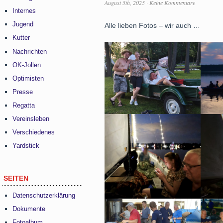
August 5th, 2025
·
Keine Kommentare
Internes
Jugend
Alle lieben Fotos – wir auch …
Kutter
Nachrichten
OK-Jollen
Optimisten
Presse
Regatta
Vereinsleben
Verschiedenes
Yardstick
SEITEN
Datenschutzerklärung
Dokumente
Fotoalbum