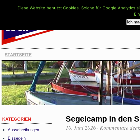
Diese Website benutzt Cookies. Solche für Google Analytics s
Ei
Ich ma
STARTSEITE
Segelcamp in den 
KATEGORIEN
10. Juni 2026
·
Kommentare deakt
Ausschreibungen
Eissegeln