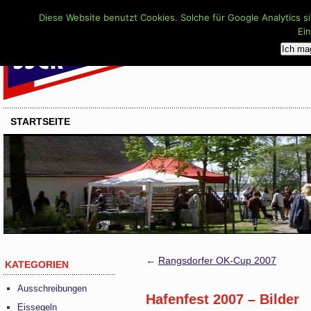
Diese Website benutzt Cookies. Solche für Google Analytics s
Ei
Ich ma
STARTSEITE
←
Rangsdorfer OK-Cup 2007
KATEGORIEN
Ausschreibungen
Hafenfest 2007 – Bilder
Eissegeln