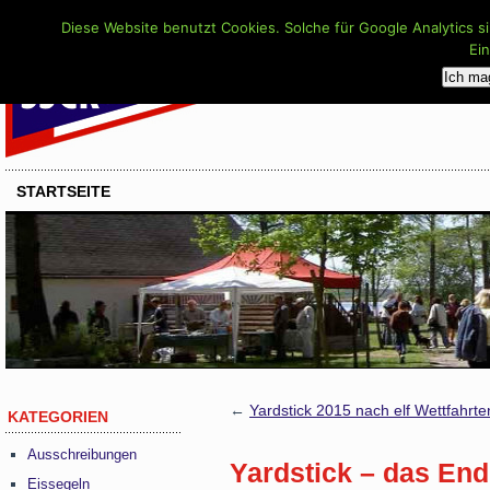
Diese Website benutzt Cookies. Solche für Google Analytics s
Ei
Ich ma
STARTSEITE
←
Yardstick 2015 nach elf Wettfahrte
KATEGORIEN
Ausschreibungen
Yardstick – das En
Eissegeln