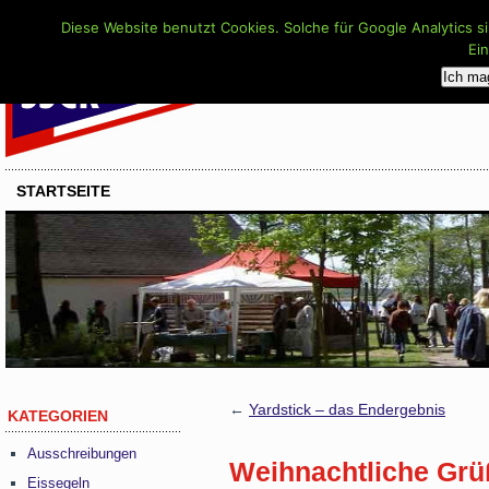
Diese Website benutzt Cookies. Solche für Google Analytics s
Ei
Ich ma
STARTSEITE
←
Yardstick – das Endergebnis
KATEGORIEN
Ausschreibungen
Weihnachtliche Grü
Eissegeln