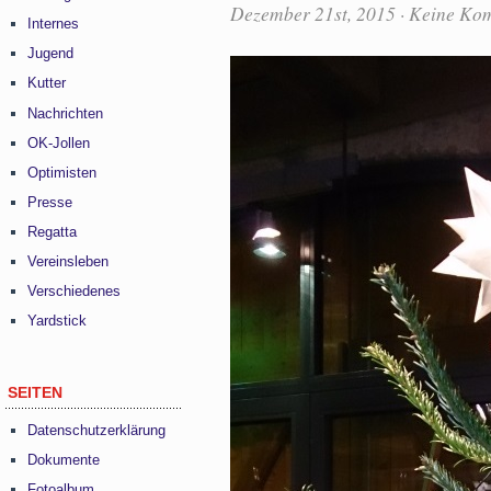
Dezember 21st, 2015
·
Keine Ko
Internes
Jugend
Kutter
Nachrichten
OK-Jollen
Optimisten
Presse
Regatta
Vereinsleben
Verschiedenes
Yardstick
SEITEN
Datenschutzerklärung
Dokumente
Fotoalbum