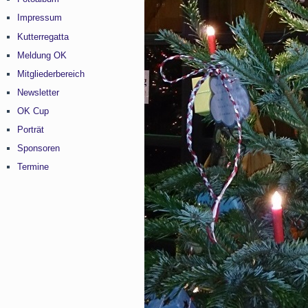
Impressum
Kutterregatta
Meldung OK
Mitgliederbereich
Newsletter
OK Cup
Porträt
Sponsoren
Termine