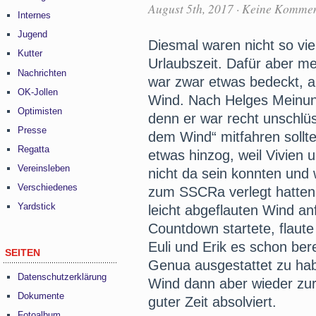
August 5th, 2017
·
Keine Kommen
Internes
Jugend
Diesmal waren nicht so vie
Kutter
Urlaubszeit. Dafür aber me
Nachrichten
war zwar etwas bedeckt, ab
OK-Jollen
Wind. Nach Helges Meinung
Optimisten
denn er war recht unschlüs
Presse
dem Wind“ mitfahren sollte
Regatta
etwas hinzog, weil Vivien
Vereinsleben
nicht da sein konnten und 
Verschiedenes
zum SSCRa verlegt hatten,
Yardstick
leicht abgeflauten Wind a
Countdown startete, flaute
Euli und Erik es schon bere
SEITEN
Genua ausgestattet zu hab
Datenschutzerklärung
Wind dann aber wieder zu
Dokumente
guter Zeit absolviert.
Fotoalbum