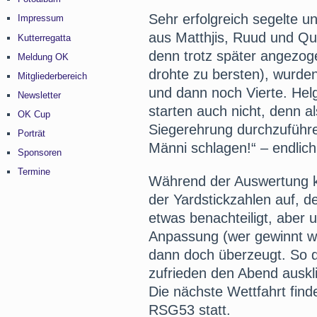
Sehr erfolgreich segelte 
Impressum
aus Matthjis, Ruud und Qui
Kutterregatta
denn trotz später angezog
Meldung OK
drohte zu bersten), wurden
Mitgliederbereich
und dann noch Vierte. Hel
Newsletter
starten auch nicht, denn als
OK Cup
Siegerehrung durchzuführe
Porträt
Männi schlagen!“ – endlich 
Sponsoren
Termine
Während der Auswertung 
der Yardstickzahlen auf, d
etwas benachteiligt, aber
Anpassung (wer gewinnt wi
dann doch überzeugt. So 
zufrieden den Abend auskl
Die nächste Wettfahrt find
RSG53 statt.