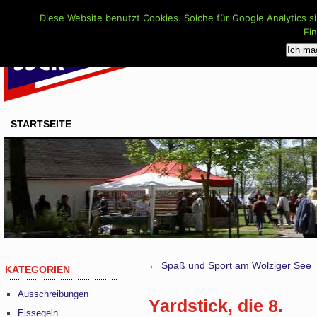
Diese Website benutzt Cookies. Solche für Google Analytics s
Ei
Ich ma
STARTSEITE
←
Spaß und Sport am Wolziger See
KATEGORIEN
Ausschreibungen
Yardstick, die 8.
Eissegeln